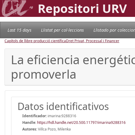
Repositori URV
Last 15 days
Llistat per col·leccions
Llistado por coleccio
Capítols de llibre producció científica
Dret Privat, Processal i Financer
La eficiencia energétic
promoverla
Datos identificativos
Identificador:
imarina:9288316
Handle
:
https://hdl.handle.net/20.500.11797/imarina9288316
Autores:
Villca Pozo, Milenka