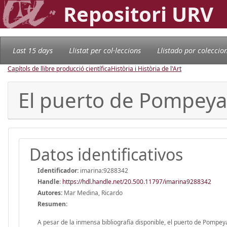
Repositori URV
Last 15 days
Llistat per col·leccions
Llistado por coleccio
Capítols de llibre producció científica
Història i Història de l'Art
El puerto de Pompeya
Datos identificativos
Identificador:
imarina:9288342
Handle
:
https://hdl.handle.net/20.500.11797/imarina9288342
Autores:
Mar Medina, Ricardo
Resumen:
A pesar de la inmensa bibliografía disponible, el puerto de Pompey