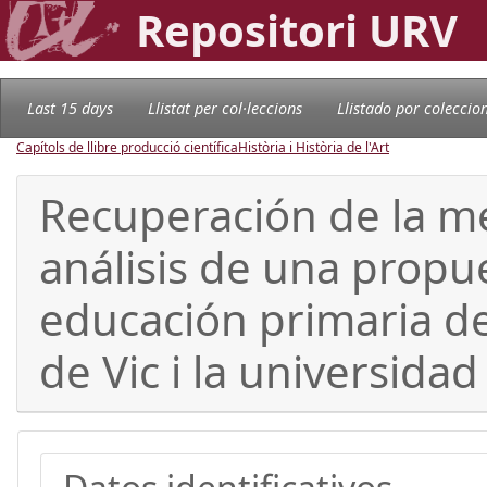
Repositori URV
Last 15 days
Llistat per col·leccions
Llistado por coleccio
Capítols de llibre producció científica
Història i Història de l'Art
Recuperación de la me
análisis de una propu
educación primaria de
de Vic i la universidad 