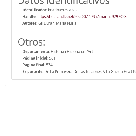
Datos identificativos
Identificador:
imarina:9297023
Handle
:
https://hdl.handle.net/20.500.11797/imarina9297023
Autores:
Gil Duran, Maria Núria
Otros:
Departamento:
Història i Història de l'Art
Página inicial:
561
Página final:
574
Es parte de:
De La Primavera De Las Naciones A La Guerra Fría (1