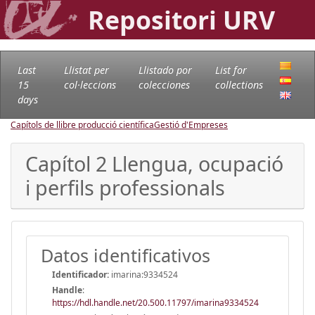
Repositori URV
Last
Llistat per
Llistado por
List for
15
col·leccions
colecciones
collections
days
Capítols de llibre producció científica
Gestió d'Empreses
Capítol 2 Llengua, ocupació
i perfils professionals
Datos identificativos
Identificador:
imarina:9334524
Handle
:
https://hdl.handle.net/20.500.11797/imarina9334524