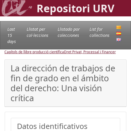
Repositori URV
Last
Llistat per
Llistado por
List for
15
col·leccions
colecciones
collections
days
Capítols de llibre producció científica
Dret Privat, Processal i Financer
La dirección de trabajos de
fin de grado en el ámbito
del derecho: Una visión
crítica
Datos identificativos