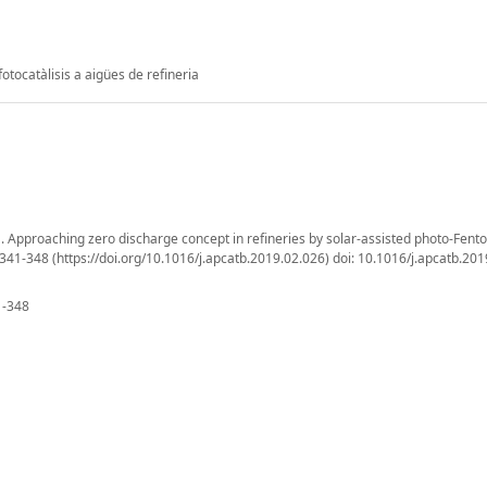
fotocatàlisis a aigües de refineria
, S. Approaching zero discharge concept in refineries by solar-assisted photo-Fent
 341-348 (https://doi.org/10.1016/j.apcatb.2019.02.026) doi: 10.1016/j.apcatb.20
1-348