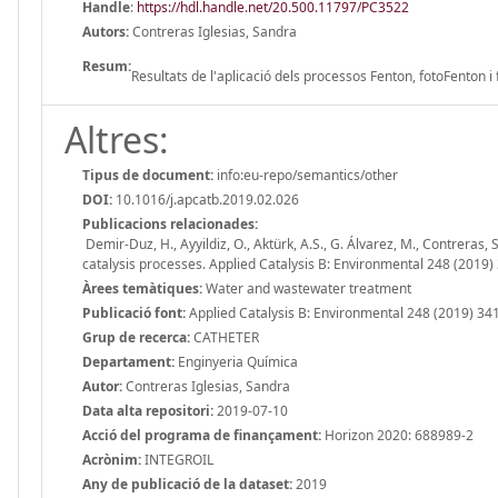
Handle
:
https://hdl.handle.net/20.500.11797/PC3522
Autors:
Contreras Iglesias, Sandra
Resum:
Resultats de l'aplicació dels processos Fenton, fotoFenton i 
Altres:
Tipus de document:
info:eu-repo/semantics/other
DOI:
10.1016/j.apcatb.2019.02.026
Publicacions relacionades:
Demir-Duz, H., Ayyildiz, O., Aktürk, A.S., G. Álvarez, M., Contreras
catalysis processes. Applied Catalysis B: Environmental 248 (2019)
Àrees temàtiques:
Water and wastewater treatment
Publicació font:
Applied Catalysis B: Environmental 248 (2019) 34
Grup de recerca:
CATHETER
Departament:
Enginyeria Química
Autor:
Contreras Iglesias, Sandra
Data alta repositori:
2019-07-10
Acció del programa de finançament:
Horizon 2020: 688989-2
Acrònim:
INTEGROIL
Any de publicació de la dataset:
2019