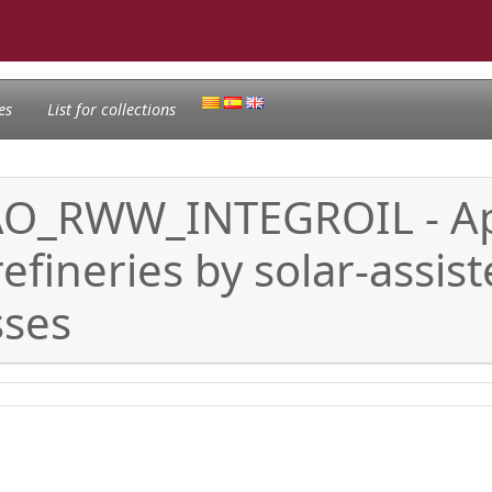
es
List for collections
: AO_RWW_INTEGROIL - A
refineries by solar-assi
sses