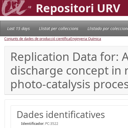
Repositori URV
Last 15 days
Llistat per col·leccions
Llistado por coleccion
Conjunts de dades de producció científica
Enginyeria Química
Replication Data for
discharge concept in 
photo-catalysis proce
Dades identificatives
Identificador:
PC:3522