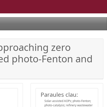
pproaching zero
sted photo-Fenton and
Paraules clau:
Solar-assisted AOPs; photo-Fenton;
photo-catalysis; refinery wastewater