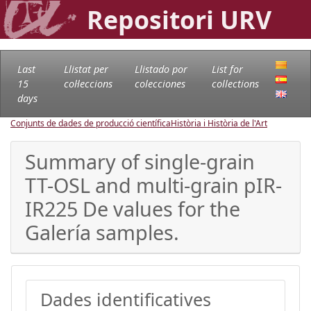
Repositori URV
Last
Llistat per
Llistado por
List for
15
col·leccions
colecciones
collections
days
Conjunts de dades de producció científica
Història i Història de l'Art
Summary of single-grain
TT-OSL and multi-grain pIR-
IR225 De values for the
Galería samples.
Dades identificatives