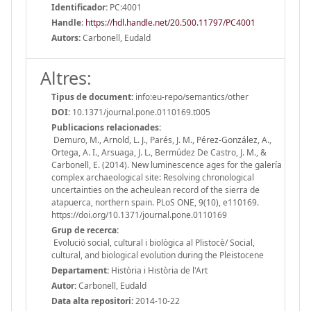
Identificador:
PC:4001
Handle
:
https://hdl.handle.net/20.500.11797/PC4001
Autors:
Carbonell, Eudald
Altres:
Tipus de document:
info:eu-repo/semantics/other
DOI:
10.1371/journal.pone.0110169.t005
Publicacions relacionades:
Demuro, M., Arnold, L. J., Parés, J. M., Pérez-González, A.,
Ortega, A. I., Arsuaga, J. L., Bermúdez De Castro, J. M., &
Carbonell, E. (2014). New luminescence ages for the galería
complex archaeological site: Resolving chronological
uncertainties on the acheulean record of the sierra de
atapuerca, northern spain. PLoS ONE, 9(10), e110169.
https://doi.org/10.1371/journal.pone.0110169
Grup de recerca:
Evolució social, cultural i biològica al Plistocè/ Social,
cultural, and biological evolution during the Pleistocene
Departament:
Història i Història de l'Art
Autor:
Carbonell, Eudald
Data alta repositori:
2014-10-22