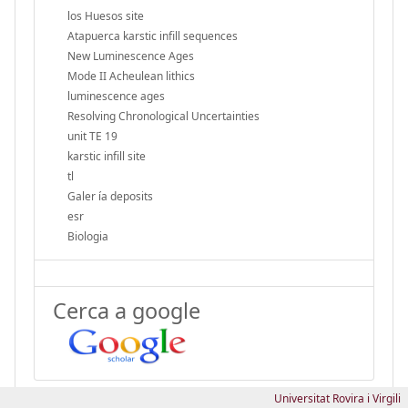
los Huesos site
Atapuerca karstic infill sequences
New Luminescence Ages
Mode II Acheulean lithics
luminescence ages
Resolving Chronological Uncertainties
unit TE 19
karstic infill site
tl
Galer ía deposits
esr
Biologia
Cerca a google
Universitat Rovira i Virgili