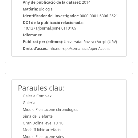
Any de publicació de la dataset:
2014
Matèria:
Biologia
Identificador del investigador:
0000-0001-6306-3621
DOI de la publicació relacionada:
10.1371/journal.pone.0110169
Idioma:
en
Publicat per (editora):
Universitat Rovira i Virgili (URV)
Drets d'accés:
info:eu-repo/semantics/openAccess
Paraules clau:
Galería Complex
Galería
Middle Pleistocene chronologies
Sima del Elefante
Gran Dolina level TD 10
Mode II lithic artefacts
Middle Pleistocene sites