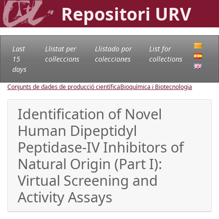
Repositori URV
Last
Llistat per
Llistado por
List for
15
col·leccions
colecciones
collections
days
Conjunts de dades de producció científica
Bioquímica i Biotecnologia
Identification of Novel
Human Dipeptidyl
Peptidase-IV Inhibitors of
Natural Origin (Part I):
Virtual Screening and
Activity Assays