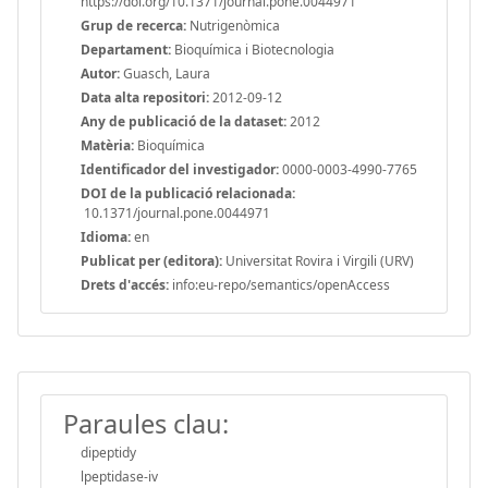
https://doi.org/10.1371/journal.pone.0044971
Grup de recerca:
Nutrigenòmica
Departament:
Bioquímica i Biotecnologia
Autor:
Guasch, Laura
Data alta repositori:
2012-09-12
Any de publicació de la dataset:
2012
Matèria:
Bioquímica
Identificador del investigador:
0000-0003-4990-7765
DOI de la publicació relacionada:
10.1371/journal.pone.0044971
Idioma:
en
Publicat per (editora):
Universitat Rovira i Virgili (URV)
Drets d'accés:
info:eu-repo/semantics/openAccess
Paraules clau:
dipeptidy
lpeptidase-iv