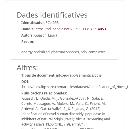
Dades identificatives
Identificador:
PC:4053
Handle
:
https://hdl.handle.net/20.500.11797/PC4053
Autors:
Guasch, Laura
Resum:
energy-optimized, pharmacophores, pdb, complexes
Altres:
Tipus de document:
info:eu-repo/semantics/other
DOI:
https://plos.figshare.com/articles/dataset/Identification_of_Nove
Publicacions relacionades:
Guasch, L., Ojeda, M. J., González-Abuín, N., Sala, E.,
Cereto-Massagué, A., Mulero, M., Valls, C., Pinent, M.,
Ardévol, A., Garcia-Vallvé, S., & Pujadas, G. (2012).
Identification of novel human dipeptidyl peptidase-iv
inhibitors of natural origin (Part i): Virtual screening and
activity assays. PLoS ONE, 7(9), e44971.