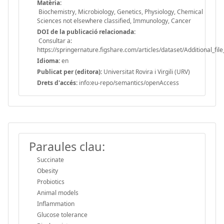
Matèria:
Biochemistry, Microbiology, Genetics, Physiology, Chemical
Sciences not elsewhere classified, Immunology, Cancer
DOI de la publicació relacionada:
Consultar a:
https://springernature.figshare.com/articles/dataset/Additional_
Idioma:
en
Publicat per (editora):
Universitat Rovira i Virgili (URV)
Drets d'accés:
info:eu-repo/semantics/openAccess
Paraules clau:
Succinate
Obesity
Probiotics
Animal models
Inflammation
Glucose tolerance