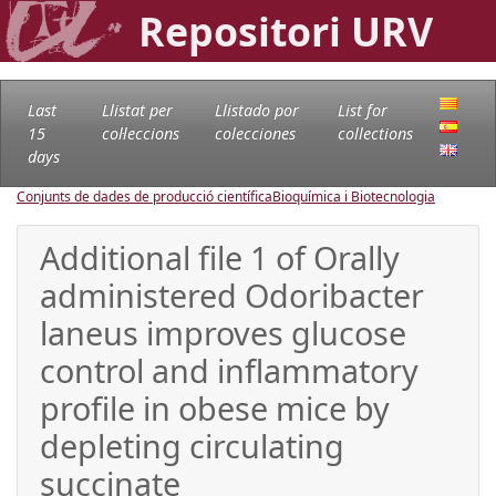
Repositori URV
Last
Llistat per
Llistado por
List for
15
col·leccions
colecciones
collections
days
Conjunts de dades de producció científica
Bioquímica i Biotecnologia
Additional file 1 of Orally
administered Odoribacter
laneus improves glucose
control and inflammatory
profile in obese mice by
depleting circulating
succinate