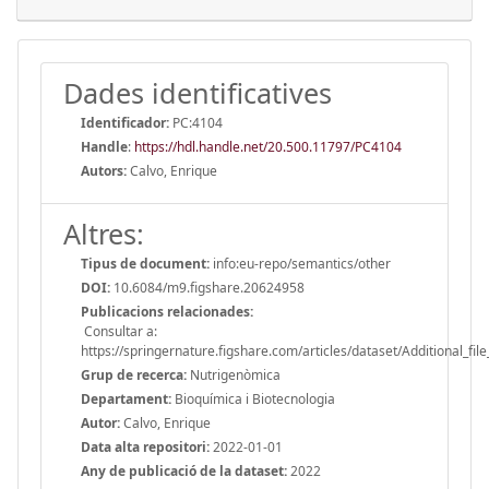
Dades identificatives
Identificador:
PC:4104
Handle
:
https://hdl.handle.net/20.500.11797/PC4104
Autors:
Calvo, Enrique
Altres:
Tipus de document:
info:eu-repo/semantics/other
DOI:
10.6084/m9.figshare.20624958
Publicacions relacionades:
Consultar a:
https://springernature.figshare.com/articles/dataset/Additional_
Grup de recerca:
Nutrigenòmica
Departament:
Bioquímica i Biotecnologia
Autor:
Calvo, Enrique
Data alta repositori:
2022-01-01
Any de publicació de la dataset:
2022