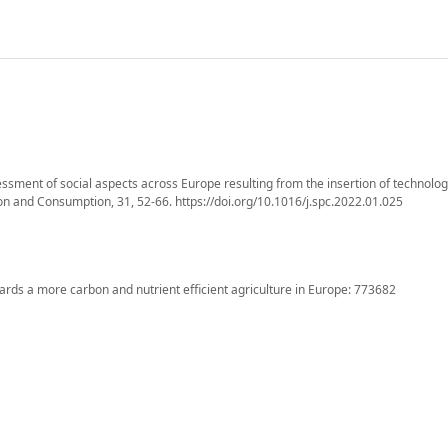
 Assessment of social aspects across Europe resulting from the insertion of technolog
ion and Consumption, 31, 52-66. https://doi.org/10.1016/j.spc.2022.01.025
ards a more carbon and nutrient efficient agriculture in Europe: 773682