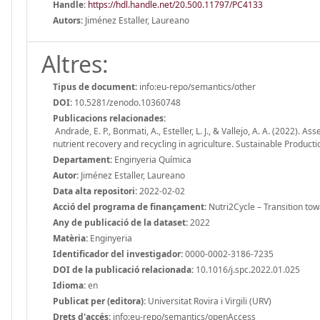
Handle
:
https://hdl.handle.net/20.500.11797/PC4133
Autors:
Jiménez Estaller, Laureano
Altres:
Tipus de document:
info:eu-repo/semantics/other
DOI:
10.5281/zenodo.10360748
Publicacions relacionades:
Andrade, E. P., Bonmati, A., Esteller, L. J., & Vallejo, A. A. (2022).
nutrient recovery and recycling in agriculture. Sustainable Product
Departament:
Enginyeria Química
Autor:
Jiménez Estaller, Laureano
Data alta repositori:
2022-02-02
Acció del programa de finançament:
Nutri2Cycle – Transition tow
Any de publicació de la dataset:
2022
Matèria:
Enginyeria
Identificador del investigador:
0000-0002-3186-7235
DOI de la publicació relacionada:
10.1016/j.spc.2022.01.025
Idioma:
en
Publicat per (editora):
Universitat Rovira i Virgili (URV)
Drets d'accés:
info:eu-repo/semantics/openAccess