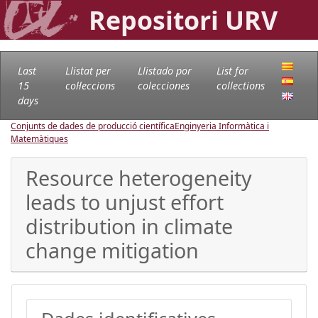
Repositori URV
Last
Llistat per
Llistado por
List for
15
col·leccions
colecciones
collections
days
Conjunts de dades de producció científica
Enginyeria Informàtica i
Matemàtiques
Resource heterogeneity
leads to unjust effort
distribution in climate
change mitigation