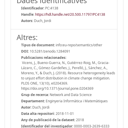
Dades identificatives
Identificador:
PC:4138
Handle
:
https://hdl.handle.net/20.500.11797/PC4138
Autors:
Duch, Jordi
Altres:
Tipus de document:
info:eu-repo/semantics/other
DOI:
10.5281/zenodo.1284091
Publicacions relacionades:
Vicens, J., Bueno-Guerra, N., Gutiérrez-Roig, M., Gracia-
Lázaro, C., Gómez-Gardeñes, J., Perelló, J., Sánchez, A.,
Moreno, Y., & Duch, J. (2018). Resource heterogeneity leads
to unjust effort distribution in climate change mitigation.
PLOS ONE, 13(10), e0204369.
https://doi.org/10.1371/journal.pone.0204369
Grup de recerca:
Network and Data Science
Departament:
Enginyeria Informàtica i Matemàtiques
Autor:
Duch, Jordi
Data alta repositori:
2018-11-01
Any de publicació de la dataset:
2018
Identificador del investigador:
0000-0003-2639-6333