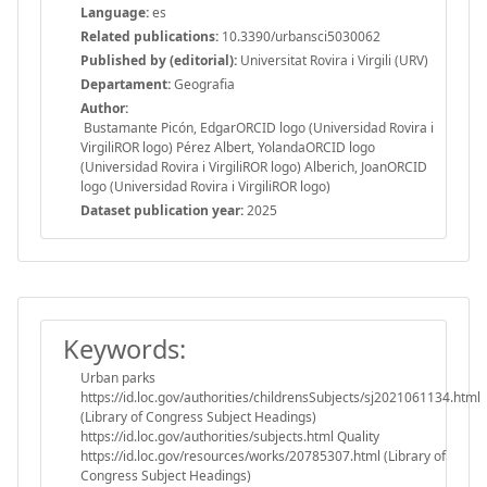
Language:
es
Related publications:
10.3390/urbansci5030062
Published by (editorial):
Universitat Rovira i Virgili (URV)
Departament:
Geografia
Author:
Bustamante Picón, EdgarORCID logo (Universidad Rovira i
VirgiliROR logo) Pérez Albert, YolandaORCID logo
(Universidad Rovira i VirgiliROR logo) Alberich, JoanORCID
logo (Universidad Rovira i VirgiliROR logo)
Dataset publication year:
2025
Keywords:
Urban parks
https://id.loc.gov/authorities/childrensSubjects/sj2021061134.html
(Library of Congress Subject Headings)
https://id.loc.gov/authorities/subjects.html Quality
https://id.loc.gov/resources/works/20785307.html (Library of
Congress Subject Headings)