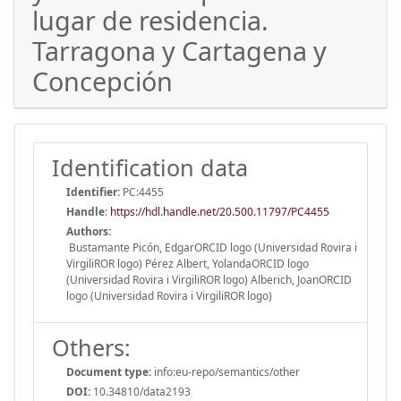
lugar de residencia.
Tarragona y Cartagena y
Concepción
Identification data
Identifier:
PC:4455
Handle
:
https://hdl.handle.net/20.500.11797/PC4455
Authors:
Bustamante Picón, EdgarORCID logo (Universidad Rovira i
VirgiliROR logo) Pérez Albert, YolandaORCID logo
(Universidad Rovira i VirgiliROR logo) Alberich, JoanORCID
logo (Universidad Rovira i VirgiliROR logo)
Others:
Document type:
info:eu-repo/semantics/other
DOI:
10.34810/data2193