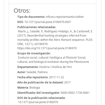
Otros:
Tipo de documento:
info:eu-repo/semantics/other
DOI:
10.1371/journal.pone.0186970.t007
Publicaciones relacionadas:
Marín, J., Saladié, P., Rodríguez-Hidalgo, A., & Carbonell, E.
(2017). Neanderthal hunting strategies inferred from
mortality profiles within the Abric Romaní sequence. PLOS
ONE, 12(11), e0186970.
https://doi.org/10.1371/journal.pone.0186970
Grupo de investigación:
Evolució social, cultural i biològica al Plistocè/ Social,
cultural, and biological evolution during the Pleistocene
Departamento:
Història i Història de l'Art
Autor:
Saladié, Palmira
Fecha alta repositorio:
2017-11-22
Año de publicación de la dataset:
2017
Materia:
Biologia
Identificador del investigador:
0000-0002-1730-8461
DOI de la publicación relacionada:
10.1371/journal.pone.0186970