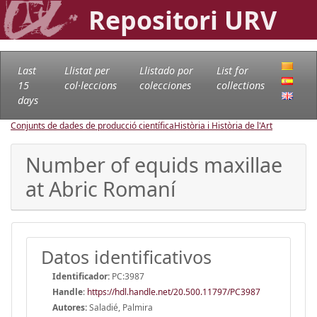
Repositori URV
Last
Llistat per
Llistado por
List for
15
col·leccions
colecciones
collections
days
Conjunts de dades de producció científica
Història i Història de l'Art
Number of equids maxillae
at Abric Romaní
Datos identificativos
Identificador:
PC:3987
Handle
:
https://hdl.handle.net/20.500.11797/PC3987
Autores:
Saladié, Palmira