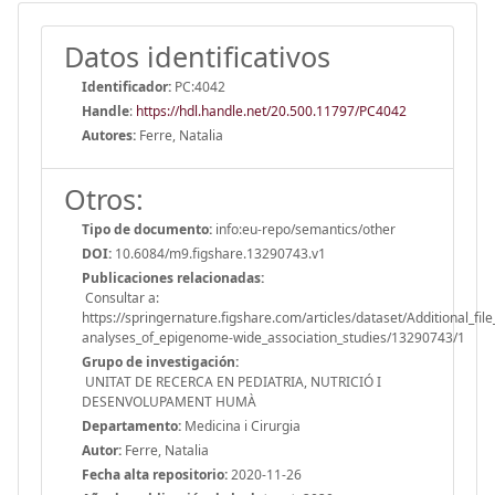
Datos identificativos
Identificador:
PC:4042
Handle
:
https://hdl.handle.net/20.500.11797/PC4042
Autores:
Ferre, Natalia
Otros:
Tipo de documento:
info:eu-repo/semantics/other
DOI:
10.6084/m9.figshare.13290743.v1
Publicaciones relacionadas:
Consultar a:
https://springernature.figshare.com/articles/dataset/Additional_
analyses_of_epigenome-wide_association_studies/13290743/1
Grupo de investigación:
UNITAT DE RECERCA EN PEDIATRIA, NUTRICIÓ I
DESENVOLUPAMENT HUMÀ
Departamento:
Medicina i Cirurgia
Autor:
Ferre, Natalia
Fecha alta repositorio:
2020-11-26