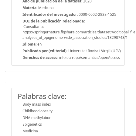
Año de publicación de la dataset:
2020
Materia:
Medicina
Identificador del investigador:
0000-0002-2838-1525
DOI de la publicación relacionada:
Consultar a:
https://springernature.figshare.com/articles/dataset/Additional_
analyses_of_epigenome-wide_association_studies/13290743/1
Idioma:
en
Publicado por (editorial):
Universitat Rovira i Virgili (URV)
Derechos de acceso:
info:eu-repo/semantics/openAccess
Palabras clave:
Body mass index
Childhood obesity
DNA methylation
Epigenetics
Medicina