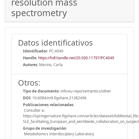
resolution mass
spectrometry
Datos identificativos
Identificador:
PC:4049
Handle
:
https://hdl.handle.net/20.500.11797/PC4049
Autores:
Merino, Carla
Otros:
Tipo de documento:
info:eu-repo/semantics/other
DOI:
10.6084/m9.figshare.21382496
Publicaciones relacionadas:
Consultar a:
https://springernature.figshare.com/articles/dataset/Additiona
SLE_facilitating_European_and_worldwide_collaboration_on_suspe
Grupo de investigación:
Metabolomics Interdisciplary Laboratory