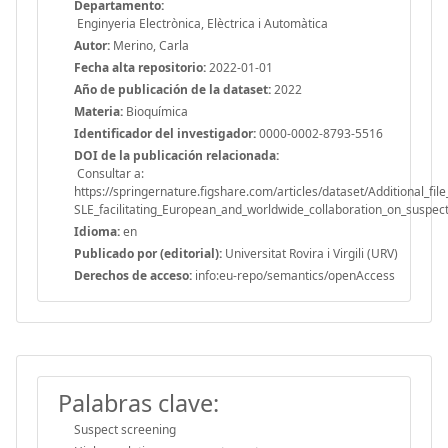
Departamento:
Enginyeria Electrònica, Elèctrica i Automàtica
Autor:
Merino, Carla
Fecha alta repositorio:
2022-01-01
Año de publicación de la dataset:
2022
Materia:
Bioquímica
Identificador del investigador:
0000-0002-8793-5516
DOI de la publicación relacionada:
Consultar a:
https://springernature.figshare.com/articles/dataset/Additiona
SLE_facilitating_European_and_worldwide_collaboration_on_suspe
Idioma:
en
Publicado por (editorial):
Universitat Rovira i Virgili (URV)
Derechos de acceso:
info:eu-repo/semantics/openAccess
Palabras clave:
Suspect screening