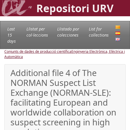
Repositori URV
Last
Llistat per
Llistado por
List for
15
col·leccions
colecciones
collections
days
Conjunts de dades de producció científica
Enginyeria Electrònica, Elèctrica i
Automàtica
Additional file 4 of The
NORMAN Suspect List
Exchange (NORMAN-SLE):
facilitating European and
worldwide collaboration on
suspect screening in high