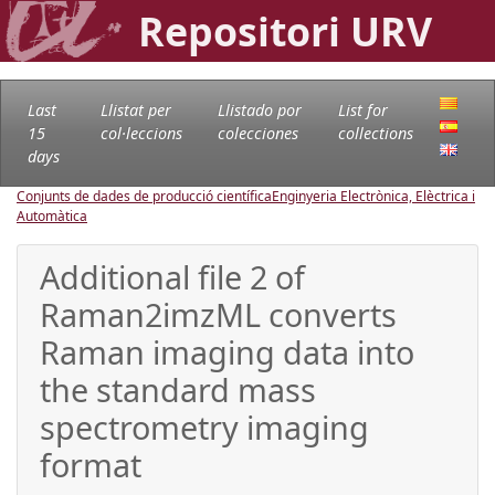
Repositori URV
Last
Llistat per
Llistado por
List for
15
col·leccions
colecciones
collections
days
Conjunts de dades de producció científica
Enginyeria Electrònica, Elèctrica i
Automàtica
Additional file 2 of
Raman2imzML converts
Raman imaging data into
the standard mass
spectrometry imaging
format