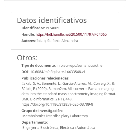
Datos identificativos
Identificador:
PC:4065
Handle
:
https://hdl.handle.net/20.500.11797/PC4065
Autores:
Iakab, Stefania Alexandra
Otros:
Tipo de documento:
info:eu-repo/semantics/other
DOI:
10.6084/m9.figshare.14433548.v1
Publicaciones relacionadas:
Iakab, S. A., Sementé, L., García-Altares, M., Correig, X., &
Ràfols, P. (2020). Raman2imzML converts Raman imaging
data into the standard mass spectrometry imaging format.
BMC Bioinformatics, 21(1), 448.
https://doi.org/10.1186/s12859-020-03789-8
Grupo de investigación:
Metabolomics Interdisciplary Laboratory
Departamento:
Enginyeria Electrònica, Elèctrica i Automàtica