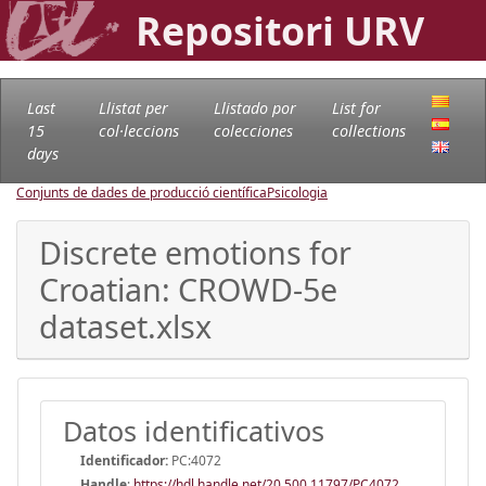
Repositori URV
Last
Llistat per
Llistado por
List for
15
col·leccions
colecciones
collections
days
Conjunts de dades de producció científica
Psicologia
Discrete emotions for
Croatian: CROWD-5e
dataset.xlsx
Datos identificativos
Identificador:
PC:4072
Handle
:
https://hdl.handle.net/20.500.11797/PC4072