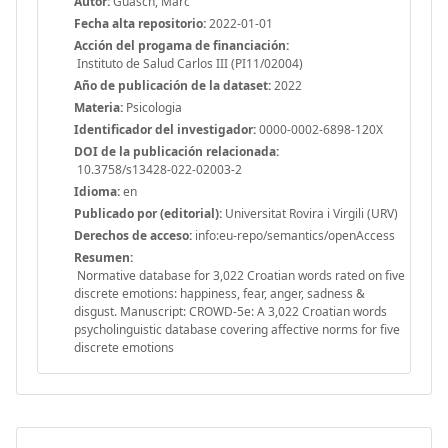
Autor:
Guasch, Marc
Fecha alta repositorio:
2022-01-01
Acción del progama de financiación:
Instituto de Salud Carlos III (PI11/02004)
Año de publicación de la dataset:
2022
Materia:
Psicologia
Identificador del investigador:
0000-0002-6898-120X
DOI de la publicación relacionada:
10.3758/s13428-022-02003-2
Idioma:
en
Publicado por (editorial):
Universitat Rovira i Virgili (URV)
Derechos de acceso:
info:eu-repo/semantics/openAccess
Resumen:
Normative database for 3,022 Croatian words rated on five
discrete emotions: happiness, fear, anger, sadness &
disgust. Manuscript: CROWD-5e: A 3,022 Croatian words
psycholinguistic database covering affective norms for five
discrete emotions