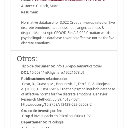
Autores:
Guasch, Marc
Resumen:
Normative database for 3,022 Croatian words rated on five
discrete emotions: happiness, fear, anger, sadness &
disgust. Manuscript: CROWD-5e: A 3,022 Croatian words
psycholinguistic database covering affective norms for five
discrete emotions
Otros:
Tipo de documento:
info:eu-repo/semantics/other
DOI:
10.6084/m9.figshare.19221678.v9
Publicaciones relacionadas:
Ćoso, B., Guasch, M., Bogunović, I., Ferré, P., & Hinojosa, J.
A. (2022). CROWD-5e: A Croatian psycholinguistic database
of affective norms for five discrete emotions. Behavior
Research Methods, 55(8), 4018-4034.
https://doi.org/10.3758/s13428-022-02003-2
Grupo de investigación:
Grup d'Investigació en Psicolingüística-URV
Departamento:
Psicologia