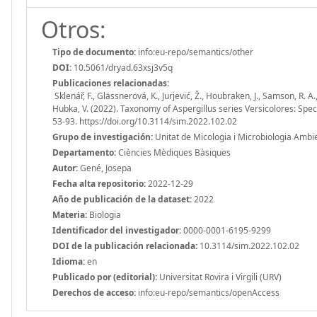
Otros:
Tipo de documento:
info:eu-repo/semantics/other
DOI:
10.5061/dryad.63xsj3v5q
Publicaciones relacionadas:
Sklenář, F., Glässnerová, K., Jurjević, Ž., Houbraken, J., Samson, R. A.,
Hubka, V. (2022). Taxonomy of Aspergillus series Versicolores: Speci
53-93. https://doi.org/10.3114/sim.2022.102.02
Grupo de investigación:
Unitat de Micologia i Microbiologia Ambi
Departamento:
Ciències Mèdiques Bàsiques
Autor:
Gené, Josepa
Fecha alta repositorio:
2022-12-29
Año de publicación de la dataset:
2022
Materia:
Biologia
Identificador del investigador:
0000-0001-6195-9299
DOI de la publicación relacionada:
10.3114/sim.2022.102.02
Idioma:
en
Publicado por (editorial):
Universitat Rovira i Virgili (URV)
Derechos de acceso:
info:eu-repo/semantics/openAccess