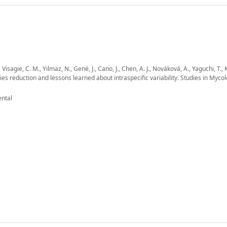
 Visagie, C. M., Yilmaz, N., Gené, J., Cano, J., Chen, A. J., Nováková, A., Yaguchi, T., 
es reduction and lessons learned about intraspecific variability. Studies in Mycol
ental