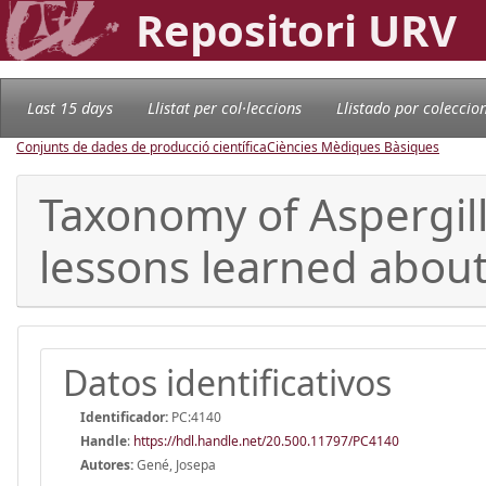
Repositori URV
Last 15 days
Llistat per col·leccions
Llistado por coleccio
Conjunts de dades de producció científica
Ciències Mèdiques Bàsiques
Taxonomy of Aspergill
lessons learned about i
Datos identificativos
Identificador:
PC:4140
Handle
:
https://hdl.handle.net/20.500.11797/PC4140
Autores:
Gené, Josepa