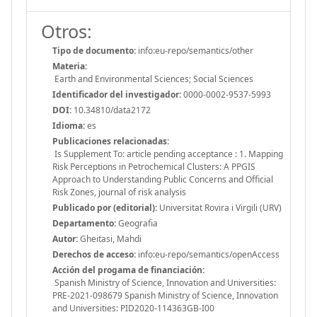
Otros:
Tipo de documento:
info:eu-repo/semantics/other
Materia:
Earth and Environmental Sciences; Social Sciences
Identificador del investigador:
0000-0002-9537-5993
DOI:
10.34810/data2172
Idioma:
es
Publicaciones relacionadas:
Is Supplement To: article pending acceptance : 1. Mapping
Risk Perceptions in Petrochemical Clusters: A PPGIS
Approach to Understanding Public Concerns and Official
Risk Zones, journal of risk analysis
Publicado por (editorial):
Universitat Rovira i Virgili (URV)
Departamento:
Geografia
Autor:
Gheitasi, Mahdi
Derechos de acceso:
info:eu-repo/semantics/openAccess
Acción del progama de financiación:
Spanish Ministry of Science, Innovation and Universities:
PRE-2021-098679 Spanish Ministry of Science, Innovation
and Universities: PID2020-114363GB-I00