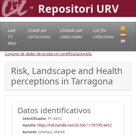
Repositori URV
Last
Llistat per
Llistado por
List for
15
col·leccions
colecciones
collections
days
Conjunts de dades de producció científica
Geografia
Risk, Landscape and Health
perceptions in Tarragona
Datos identificativos
Identificador:
PC:4452
Handle
:
https://hdl.handle.net/20.500.11797/PC4452
Autores:
Gheitasi, Mahdi