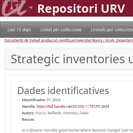
Repositori URV
Last 15 days
Llistat per col·leccions
Llistado por coleccion
Documents de treball producció científica
Universitat Rovira i Virgili. Depart
Strategic inventories
Dades identificatives
Identificador:
PC:3004
Handle
:
https://hdl.handle.net/20.500.11797/PC3004
Autors:
Fiocco, Raffaele; Antoniou, Fabio
Resum:
In a dynamic storable good market where demand changes over time, 