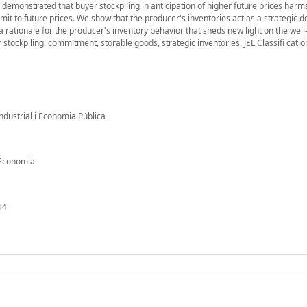
as demonstrated that buyer stockpiling in anticipation of higher future prices harm
mit to future prices. We show that the producer's inventories act as a strategic d
 rationale for the producer's inventory behavior that sheds new light on the well
ockpiling, commitment, storable goods, strategic inventories. JEL Classifi catio
Industrial i Economia Pública
d'Economia
14