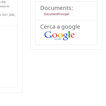
s the
Documents:
evice to
-
DocumentPrincipal
n: D21, D42,
Cerca a google