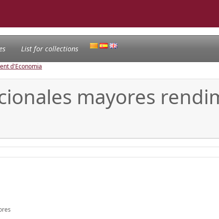
es
List for collections
ament d'Economia
acionales mayores rendi
ores