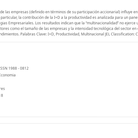
de las empresas (definido en términos de su participación accionarial) influye en 
particular, la contribución de la I+D a la productividad es analizada para un pane
ias Empresariales. Los resultados indican que la “multinacionalidad” no ejerce 
actores como el tamaño de las empresas y la intensidad tecnológica del sector en
endimientos. Palabras Clave: I+D, Productividad, Multinacional JEL Classification: 
 ISSN 1988 - 0812
d'Economia
res
18