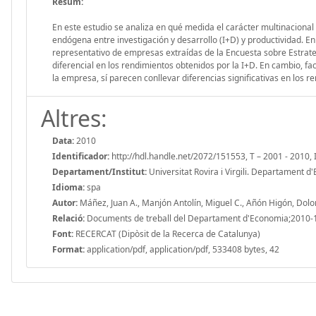
Resum:
En este estudio se analiza en qué medida el carácter multinacional 
endógena entre investigación y desarrollo (I+D) y productividad. En 
representativo de empresas extraídas de la Encuesta sobre Estrateg
diferencial en los rendimientos obtenidos por la I+D. En cambio, f
la empresa, sí parecen conllevar diferencias significativas en los r
Altres:
Data:
2010
Identificador:
http://hdl.handle.net/2072/151553, T – 2001 - 2010,
Departament/Institut:
Universitat Rovira i Virgili. Departament 
Idioma:
spa
Autor:
Máñez, Juan A., Manjón Antolín, Miguel C., Añón Higón, Dolo
Relació:
Documents de treball del Departament d'Economia;2010-
Font:
RECERCAT (Dipòsit de la Recerca de Catalunya)
Format:
application/pdf, application/pdf, 533408 bytes, 42