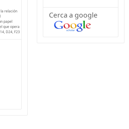
la relación
Cerca a google
l
un papel
 el que opera
C14, D24, F23