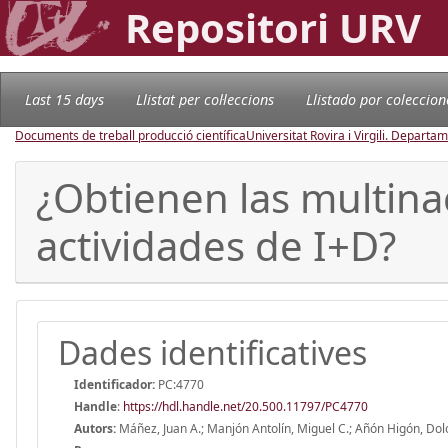
Repositori URV
Last 15 days
Llistat per col·leccions
Llistado por coleccion
Documents de treball producció científica
Universitat Rovira i Virgili. Depart
¿Obtienen las multin
actividades de I+D?
Dades identificatives
Identificador:
PC:4770
Handle
:
https://hdl.handle.net/20.500.11797/PC4770
Autors:
Máñez, Juan A.; Manjón Antolín, Miguel C.; Añón Higón, Dol