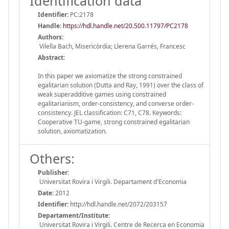
Identification data
Identifier:
PC:2178
Handle
:
https://hdl.handle.net/20.500.11797/PC2178
Authors:
Vilella Bach, Misericòrdia; Llerena Garrés, Francesc
Abstract:
In this paper we axiomatize the strong constrained
egalitarian solution (Dutta and Ray, 1991) over the class of
weak superadditive games using constrained
egalitarianism, order-consistency, and converse order-
consistency. JEL classification: C71, C78. Keywords:
Cooperative TU-game, strong constrained egalitarian
solution, axiomatization.
Others:
Publisher:
Universitat Rovira i Virgili. Departament d'Economia
Date:
2012
Identifier:
http://hdl.handle.net/2072/203157
Departament/Institute:
Universitat Rovira i Virgili. Centre de Recerca en Economia