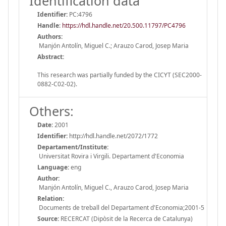
Identification data
Identifier:
PC:4796
Handle
:
https://hdl.handle.net/20.500.11797/PC4796
Authors:
Manjón Antolín, Miguel C.; Arauzo Carod, Josep Maria
Abstract:
This research was partially funded by the CICYT (SEC2000-
0882-C02-02).
Others:
Date:
2001
Identifier:
http://hdl.handle.net/2072/1772
Departament/Institute:
Universitat Rovira i Virgili. Departament d'Economia
Language:
eng
Author:
Manjón Antolín, Miguel C., Arauzo Carod, Josep Maria
Relation:
Documents de treball del Departament d'Economia;2001-5
Source:
RECERCAT (Dipòsit de la Recerca de Catalunya)