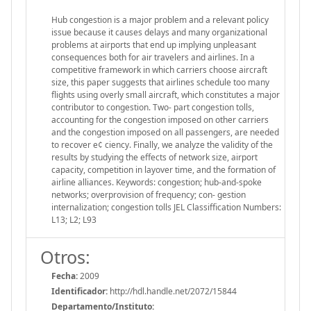
Hub congestion is a major problem and a relevant policy
issue because it causes delays and many organizational
problems at airports that end up implying unpleasant
consequences both for air travelers and airlines. In a
competitive framework in which carriers choose aircraft
size, this paper suggests that airlines schedule too many
flights using overly small aircraft, which constitutes a major
contributor to congestion. Two- part congestion tolls,
accounting for the congestion imposed on other carriers
and the congestion imposed on all passengers, are needed
to recover e¢ ciency. Finally, we analyze the validity of the
results by studying the effects of network size, airport
capacity, competition in layover time, and the formation of
airline alliances. Keywords: congestion; hub-and-spoke
networks; overprovision of frequency; con- gestion
internalization; congestion tolls JEL Classiffication Numbers:
L13; L2; L93
Otros:
Fecha:
2009
Identificador:
http://hdl.handle.net/2072/15844
Departamento/Instituto: