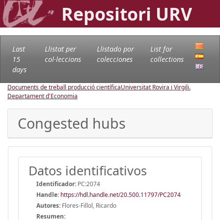
Repositori URV
Last
Llistat per
Llistado por
List for
15
col·leccions
colecciones
collections
days
Documents de treball producció científica
Universitat Rovira i Virgili.
Departament d'Economia
Congested hubs
Datos identificativos
Identificador:
PC:2074
Handle
:
https://hdl.handle.net/20.500.11797/PC2074
Autores:
Flores-Fillol, Ricardo
Resumen: