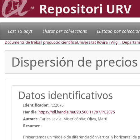
Repositori URV
Last 15 days
Llistat per col·leccions
Llistado por coleccio
Documents de treball producció científica
Universitat Rovira i Virgili. Depart
Dispersión de precios 
Datos identificativos
Identificador:
PC:2075
Handle
:
https://hdl.handle.net/20.500.11797/PC2075
Autores:
Carles Lavila, Misericòrdia; Oliva, Martí
Resumen:
Presentamos un modelo de diferenciación vertical y horizontal de pr