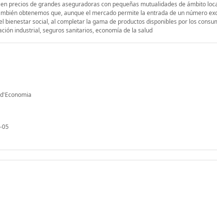
a en precios de grandes aseguradoras con pequeñas mutualidades de ámbito loca
También obtenemos que, aunque el mercado permite la entrada de un número ex
 bienestar social, al completar la gama de productos disponibles por los consu
ación industrial, seguros sanitarios, economía de la salud
t d'Economia
-05