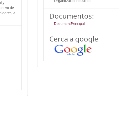
Organització industrial
l y
cesivo de
midores, a
Documentos:
DocumentPrincipal
Cerca a google