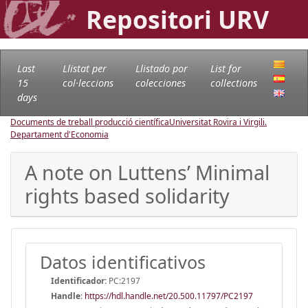
Repositori URV
Last
Llistat per
Llistado por
List for
15
col·leccions
colecciones
collections
days
Documents de treball producció científica
Universitat Rovira i Virgili.
Departament d'Economia
A note on Luttens’ Minimal
rights based solidarity
Datos identificativos
Identificador:
PC:2197
Handle
:
https://hdl.handle.net/20.500.11797/PC2197