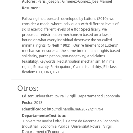
Autores:
Peris, Josep E.; Giménez-Gómez, José Manuel
Resumen:
Following the approach developed by Luttens (2010), we
consider a model where individuals with di fferent levels of
skills exert di fferent levels of e ffor. Speci fically, we
propose a redistribution mechanism based on a lower
bound on what every individual deserves: the so-called
minimal rights (O'Neill (1982)). Our re finement of Luttens'
mechanism ensures at the same time minimal rights based
solidarity, participation (non-negativity) and claims
feasibility. Keywords: Redistribution mechanism, Minimal
rights, Solidarity, Participation, Claims feasibility. JEL classi
fication: C71, D63, D71.
Otros:
Editor:
Universitat Rovira i Virgili. Departament d'Economia
Fecha:
2013
Identificador:
http://hdl.handle.net/2072/211794
Departamento/Instituto:
Universitat Rovira i Virgili. Centre de Recerca en Economia
Industrial i Economia Pública, Universitat Rovira i Virgili.
Departament d'Economia