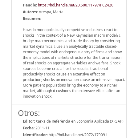
Handle
:
https://hdl.handle.net/20.500.11797/PC2420
Autores:
Arespa, Marta
Resumen:
How do monopolistically competitive industries react to
shocks in the context of a New Keynesian macro model? I
bridge macroeconomics and trade theory by considering
market dynamics. I use an analytically tractable closed-
economy model with endogenous entry of firms and show
the implications of markets structure for the transmission
of real shocks on aggregate variables and welfare. Shock
sources become crucial for the results: traditional
productivity shocks cause an extensive effect on
production; shocks on innovation cause an intensive impact.
More patient populations bring the economy to a richer
market, although it cushions the extensive effect after an
innovation shock.
Otros:
Editor:
Xarxa de Referència en Economia Aplicada (XREAP)
Fecha:
2011-11
Identificador:
http://hdl.handle.net/2072/179091