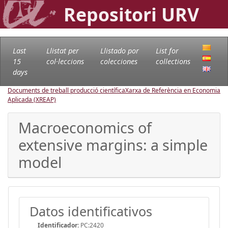
Repositori URV
Last
Llistat per
Llistado por
List for
15
col·leccions
colecciones
collections
days
Documents de treball producció científica
Xarxa de Referència en Economia
Aplicada (XREAP)
Macroeconomics of
extensive margins: a simple
model
Datos identificativos
Identificador:
PC:2420