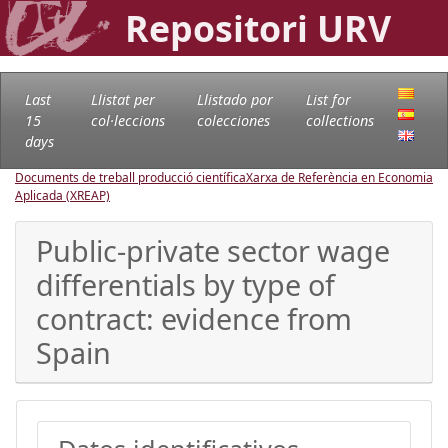
Repositori URV
Last
Llistat per
Llistado por
List for
15
col·leccions
colecciones
collections
days
Documents de treball producció científica
Xarxa de Referència en Economia
Aplicada (XREAP)
Public-private sector wage
differentials by type of
contract: evidence from
Spain