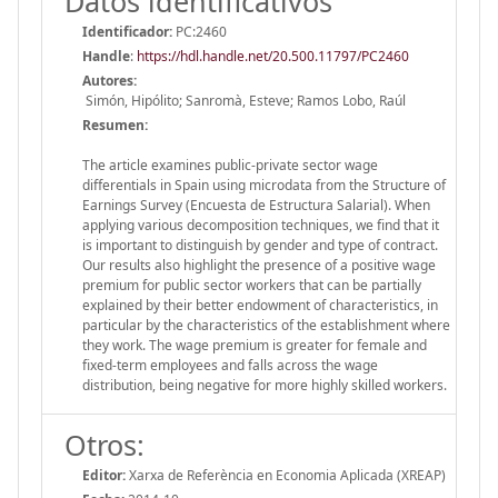
Datos identificativos
Identificador:
PC:2460
Handle
:
https://hdl.handle.net/20.500.11797/PC2460
Autores:
Simón, Hipólito; Sanromà, Esteve; Ramos Lobo, Raúl
Resumen:
The article examines public-private sector wage
differentials in Spain using microdata from the Structure of
Earnings Survey (Encuesta de Estructura Salarial). When
applying various decomposition techniques, we find that it
is important to distinguish by gender and type of contract.
Our results also highlight the presence of a positive wage
premium for public sector workers that can be partially
explained by their better endowment of characteristics, in
particular by the characteristics of the establishment where
they work. The wage premium is greater for female and
fixed-term employees and falls across the wage
distribution, being negative for more highly skilled workers.
Otros:
Editor:
Xarxa de Referència en Economia Aplicada (XREAP)