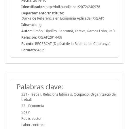
Fecha:
2014-10
Identificador:
http://hdl.handle.net/2072/240978
Departamento/Instituto:
Xarxa de Referència en Economia Aplicada (XREAP)
Idioma:
eng
Autor:
Simón, Hipólito, Sanromà, Esteve, Ramos Lobo, Raúl
Relación:
XREAP;2014-08
Fuente:
RECERCAT (Dipòsit de la Recerca de Catalunya)
Formato:
46 p.
Palabras clave:
331 - Treball. Relacions laborals. Ocupació. Organització del
treball
33 - Economia
Spain
Public sector
Labor contract