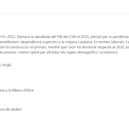
19 i 2022. Destaca la davallada del PIB del 23% el 2020, afectat per la pandèmia 
nvelliment i dependència superiors a la mitjana catalana. En termes laborals, l'af
 la construcció i el primari, mentre que l'atur ha disminuït respecte al 2020, tot
 l’economia i retenir talent per afrontar els reptes demogràfics i econòmics.
 Virgili
mia a la Ribera d'Ebre
ccio-de-dades/