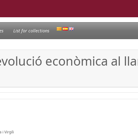
es
List for collections
evolució econòmica al ll
i Virgili