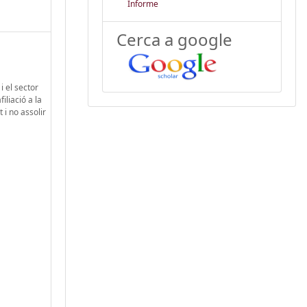
Informe
Cerca a google
i el sector
iliació a la
 i no assolir