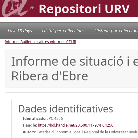
Repositori URV
Last 15 days
Llistat per col·leccions
Llistado por coleccion
Informes
Butlletins i altres informes CELIR
Informe de situació i 
Ribera d'Ebre
Dades identificatives
Identificador:
PC:4256
Handle
:
https://hdl.handle.net/20.500.11797/PC4256
Autors:
Càtedra d'Economia Local i Regional de la Universitat Rovira 