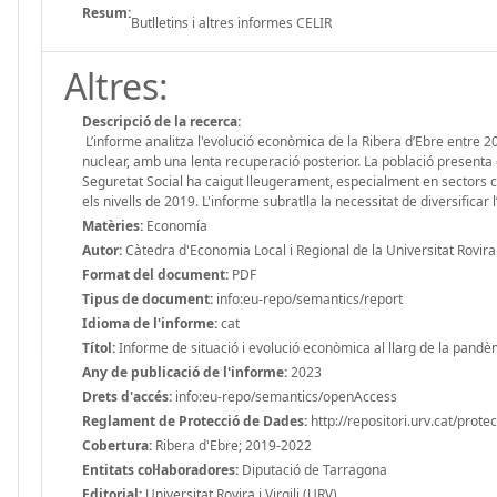
Resum:
Butlletins i altres informes CELIR
Altres:
Descripció de la recerca:
L’informe analitza l'evolució econòmica de la Ribera d’Ebre entre 20
nuclear, amb una lenta recuperació posterior. La població presenta e
Seguretat Social ha caigut lleugerament, especialment en sectors com
els nivells de 2019. L'informe subratlla la necessitat de diversificar
Matèries:
Economía
Autor:
Càtedra d'Economia Local i Regional de la Universitat Rovira i
Format del document:
PDF
Tipus de document:
info:eu-repo/semantics/report
Idioma de l'informe:
cat
Títol:
Informe de situació i evolució econòmica al llarg de la pandè
Any de publicació de l'informe:
2023
Drets d'accés:
info:eu-repo/semantics/openAccess
Reglament de Protecció de Dades:
http://repositori.urv.cat/prote
Cobertura:
Ribera d'Ebre; 2019-2022
Entitats col·laboradores:
Diputació de Tarragona
Editorial:
Universitat Rovira i Virgili (URV)