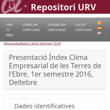
Repositori URV
Last
Llistat per
Llistado por
List for
15
col·leccions
colecciones
collections
days
Informes
Butlletins i altres informes CELIR
Presentació Índex Clima
Empresarial de les Terres de
l'Ebre, 1er semestre 2016,
Deltebre
Dades identificatives