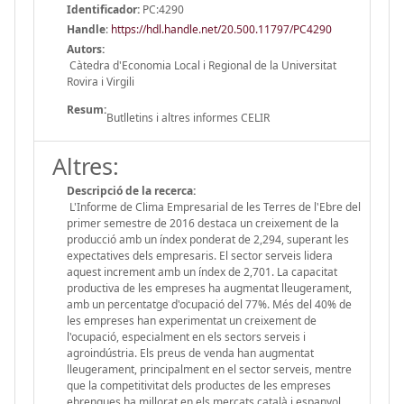
Identificador:
PC:4290
Handle
:
https://hdl.handle.net/20.500.11797/PC4290
Autors:
Càtedra d'Economia Local i Regional de la Universitat
Rovira i Virgili
Resum:
Butlletins i altres informes CELIR
Altres:
Descripció de la recerca:
L'Informe de Clima Empresarial de les Terres de l'Ebre del
primer semestre de 2016 destaca un creixement de la
producció amb un índex ponderat de 2,294, superant les
expectatives dels empresaris. El sector serveis lidera
aquest increment amb un índex de 2,701. La capacitat
productiva de les empreses ha augmentat lleugerament,
amb un percentatge d'ocupació del 77%. Més del 40% de
les empreses han experimentat un creixement de
l'ocupació, especialment en els sectors serveis i
agroindústria. Els preus de venda han augmentat
lleugerament, principalment en el sector serveis, mentre
que la competitivitat dels productes de les empreses
ebrenques ha millorat en els mercats català i espanyol.