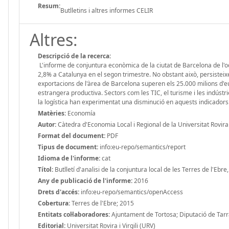
Resum:
Butlletins i altres informes CELIR
Altres:
Descripció de la recerca:
L'informe de conjuntura econòmica de la ciutat de Barcelona de l'o
2,8% a Catalunya en el segon trimestre. No obstant això, persisteixe
exportacions de l'àrea de Barcelona superen els 25.000 milions d'e
estrangera productiva. Sectors com les TIC, el turisme i les indúst
la logística han experimentat una disminució en aquests indicadors
Matèries:
Economía
Autor:
Càtedra d'Economia Local i Regional de la Universitat Rovira i
Format del document:
PDF
Tipus de document:
info:eu-repo/semantics/report
Idioma de l'informe:
cat
Títol:
Butlletí d'analisi de la conjuntura local de les Terres de l'Eb
Any de publicació de l'informe:
2016
Drets d'accés:
info:eu-repo/semantics/openAccess
Cobertura:
Terres de l'Ebre; 2015
Entitats col·laboradores:
Ajuntament de Tortosa; Diputació de Tar
Editorial:
Universitat Rovira i Virgili (URV)