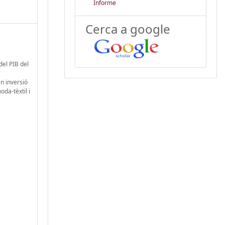
Informe
Cerca a google
del PIB del
n inversió
da-tèxtil i