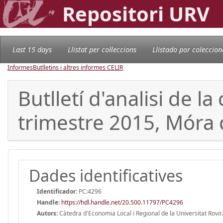
Repositori URV
Last 15 days
Llistat per col·leccions
Llistado por coleccion
Informes
Butlletins i altres informes CELIR
Butlletí d'analisi de l
trimestre 2015, Móra 
Dades identificatives
Identificador:
PC:4296
Handle
:
https://hdl.handle.net/20.500.11797/PC4296
Autors:
Càtedra d'Economia Local i Regional de la Universitat Rovira 