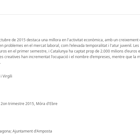
ctubre de 2015 destaca una millora en l'activitat econòmica, amb un creixement 
n problemes en el mercat laboral, com l'elevada temporalitat i l'atur juvenil. Les
uros en el primer semestre, i Catalunya ha captat prop de 2.000 milions d'euros e
ries creatives han incrementat l'ocupació i el nombre d'empreses, mentre que la mo
.
 Virgili
re, 2on trimestre 2015, Móra d'Ebre
ragona; Ajuntament d'Amposta