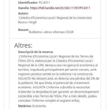
Identificador:
PC:4311
Handle
:
https://hdl.handle.net/20.500.11797/PC4311
Autors:
Càtedra d'Economia Local i Regional de la Universitat
Rovira i Virgili
Resum:
Butlletins i altres informes CELIR
Altres:
Descripció de la recerca:
L'Informe d'Economia Local i Regional de les Terres de
l'Ebre 2014, elaborat per la Càtedra d'Economia Local i
Regional de la URV, destaca una recuperació econòmica al
territori, impulsada principalment pel sector serveis, amb
registres positius també en la indústria i la construcció.
AGUAITA No obstant això, es detecta una pèrdua del 2% de
la població, fet que limita el potencial de creixement
econòmic. AGUAITA L'informe subratlla la necessitat
d'abordar la despoblació per garantir un desenvolupament
sostenible a les Terres de l'Ebre. Per a més detalls, podeu
consultar l'informe complet al següent enllaç
Matèries:
Economía