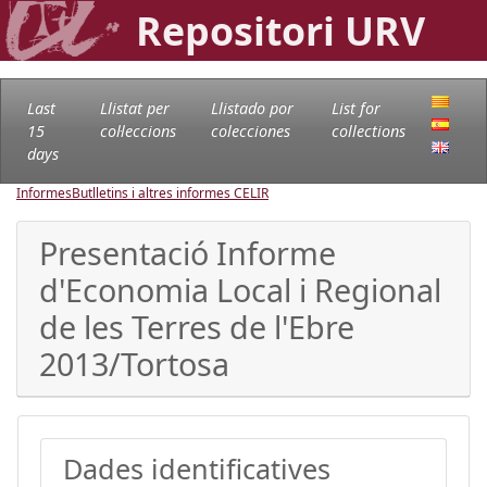
Repositori URV
Last
Llistat per
Llistado por
List for
15
col·leccions
colecciones
collections
days
Informes
Butlletins i altres informes CELIR
Presentació Informe
d'Economia Local i Regional
de les Terres de l'Ebre
2013/Tortosa
Dades identificatives