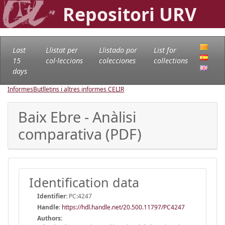
Repositori URV
Last
Llistat per
Llistado por
List for
15
col·leccions
colecciones
collections
days
Informes
Butlletins i altres informes CELIR
Baix Ebre - Anàlisi
comparativa (PDF)
Identification data
Identifier:
PC:4247
Handle
:
https://hdl.handle.net/20.500.11797/PC4247
Authors: