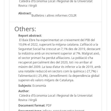
Càtedra d'Economia Local i Regional de la Universitat
Rovira i Virgili
Abstract:
Butlletins i altres informes CELIR
Others:
Report abstract:
El Baix Ebre ha experimentat un creixement del PIB del
10,6% el 2022, superant la mitjana catalana. L’afiliació a la
Seguretat Social ha crescut un 7,1% des de 2019, destacant
la indústria amb un increment superior al 7%. Malgrat això,
el sector primari ha perdut afiliacions. La població s’ha
recuperat parcialment des del 2020, tot i no arribar al
màxim del 2009. La taxa d’atur és inferior a la de 2019, amb
una notable reducció en sectors com la química (-27,7%) i
l’alimentació (-25,4%). L’envelliment i la dependència global
superen els valors mitjans de Catalunya.
Subjects:
Economía
Author:
Càtedra d'Economia Local i Regional de la Universitat
Rovira i Virgili
Document format:
PDF
Document type:
info:eu-repo/semantics/report