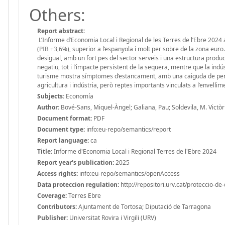
Others:
Report abstract:
L’Informe d’Economia Local i Regional de les Terres de l’Ebre 2024 
(PIB +3,6%), superior a l’espanyola i molt per sobre de la zona eur
desigual, amb un fort pes del sector serveis i una estructura prod
negatiu, tot i l’impacte persistent de la sequera, mentre que la indú
turisme mostra símptomes d’estancament, amb una caiguda de pernoct
agricultura i indústria, però reptes importants vinculats a l’envellime
Subjects:
Economía
Author:
Bové-Sans, Miquel-Àngel; Galiana, Pau; Soldevila, M. Victòr
Document format:
PDF
Document type:
info:eu-repo/semantics/report
Report language:
ca
Title:
Informe d'Economia Local i Regional Terres de l'Ebre 2024
Report year's publication:
2025
Access rights:
info:eu-repo/semantics/openAccess
Data proteccion regulation:
http://repositori.urv.cat/proteccio-de
Coverage:
Terres Ebre
Contributors:
Ajuntament de Tortosa; Diputació de Tarragona
Publisher:
Universitat Rovira i Virgili (URV)