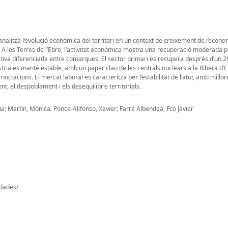
analitza l’evolució econòmica del territori en un context de creixement de l’econ
o. A les Terres de l’Ebre, l’activitat econòmica mostra una recuperació moderada 
uctiva diferenciada entre comarques. El sector primari es recupera després d’un 
stria es manté estable, amb un paper clau de les centrals nuclears a la Ribera d’E
acions. El mercat laboral es caracteritza per l’estabilitat de l’atur, amb millor
nt, el despoblament i els desequilibris territorials.
ia; Martín, Mónica; Ponce-Alifonso, Xavier; Farré Albendea, Fco Javier
-dades/