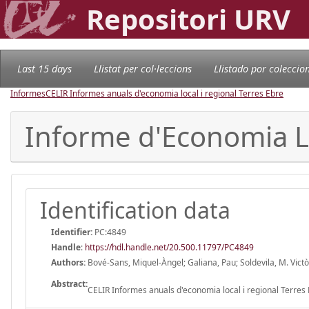
Repositori URV
Last 15 days
Llistat per col·leccions
Llistado por coleccio
Informes
CELIR Informes anuals d'economia local i regional Terres Ebre
Informe d'Economia Lo
Identification data
Identifier:
PC:4849
Handle
:
https://hdl.handle.net/20.500.11797/PC4849
Authors:
Bové-Sans, Miquel-Àngel; Galiana, Pau; Soldevila, M. Victò
Abstract:
CELIR Informes anuals d'economia local i regional Terres