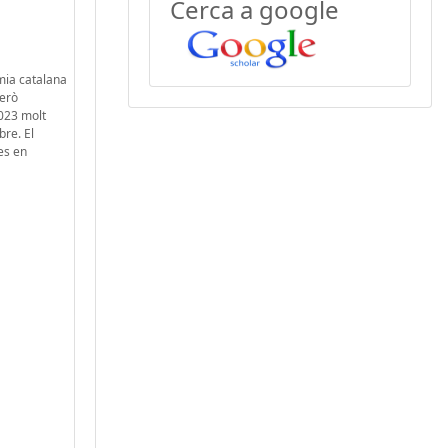
Cerca a google
omia catalana
però
2023 molt
bre. El
es en