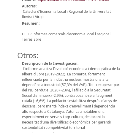
Autores:
Càtedra d'Economia Local i Regional de la Universitat
Rovira i Virgili
Resumen:
CELIR Informes comarcals d'economia local i regional
Terres Ebre
Otros:
Descripción de la Investigación:
L'informe analitza l'evolució econòmica i demogràfica de la
Ribera d'Ebre (2019-2022). La comarca, fortament
influenciada per la indústria nuclear, mostra una alta
dependència industrial (57,3% del VAB). Tot i recuperar part
del PIB perdut el 2020 (-23%), l'afiliació a la Seguretat
Social disminueix (-2,9%), contraposant-se a l'augment
català (+6,6%). La població s'estabilitza després d'anys de
descens, però manté índexs d'envelliment i dependència
alts respecte a Catalunya. L'atur cau notablement,
especialment en serveis i agricultura, destacant la
necessitat d'una diversificació econòmica per garantir
sostenibilitat i competitivitat territorial