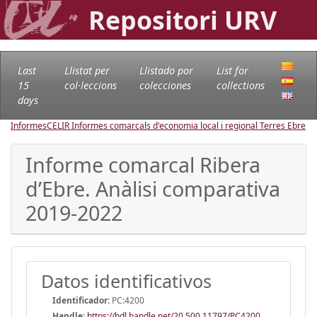
Repositori URV
Last
Llistat per
Llistado por
List for
15
col·leccions
colecciones
collections
days
Informes
CELIR Informes comarcals d'economia local i regional Terres Ebre
Informe comarcal Ribera
d’Ebre. Anàlisi comparativa
2019-2022
Datos identificativos
Identificador:
PC:4200
Handle
:
https://hdl.handle.net/20.500.11797/PC4200