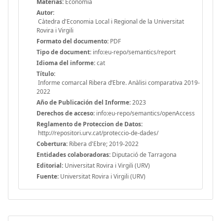
Materias:
Economía
Autor:
Càtedra d'Economia Local i Regional de la Universitat
Rovira i Virgili
Formato del documento:
PDF
Tipo de document:
info:eu-repo/semantics/report
Idioma del informe:
cat
Título:
Informe comarcal Ribera d’Ebre. Anàlisi comparativa 2019-
2022
Año de Publicación del Informe:
2023
Derechos de acceso:
info:eu-repo/semantics/openAccess
Reglamento de Proteccion de Datos:
http://repositori.urv.cat/proteccio-de-dades/
Cobertura:
Ribera d'Ebre; 2019-2022
Entidades colaboradoras:
Diputació de Tarragona
Editorial:
Universitat Rovira i Virgili (URV)
Fuente:
Universitat Rovira i Virgili (URV)