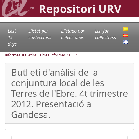
Repositori URV
Last
Llistat per
Llistado por
List for
15
col·leccions
colecciones
collections
days
Informes
Butlletins i altres informes CELIR
Butlletí d'anàlisi de la
conjuntura local de les
Terres de l'Ebre. 4t trimestre
2012. Presentació a
Gandesa.