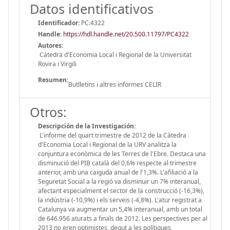
Datos identificativos
Identificador:
PC:4322
Handle
:
https://hdl.handle.net/20.500.11797/PC4322
Autores:
Càtedra d'Economia Local i Regional de la Universitat
Rovira i Virgili
Resumen:
Butlletins i altres informes CELIR
Otros:
Descripción de la Investigación:
L'informe del quart trimestre de 2012 de la Càtedra
d'Economia Local i Regional de la URV analitza la
conjuntura econòmica de les Terres de l'Ebre. Destaca una
disminució del PIB català del 0,6% respecte al trimestre
anterior, amb una caiguda anual de l'1,3%. L'afiliació a la
Seguretat Social a la regió va disminuir un 7% interanual,
afectant especialment el sector de la construcció (-16,3%),
la indústria (-10,9%) i els serveis (-4,8%). L'atur registrat a
Catalunya va augmentar un 5,4% interanual, amb un total
de 646.956 aturats a finals de 2012. Les perspectives per al
2013 no eren optimistes, degut a les polítiques