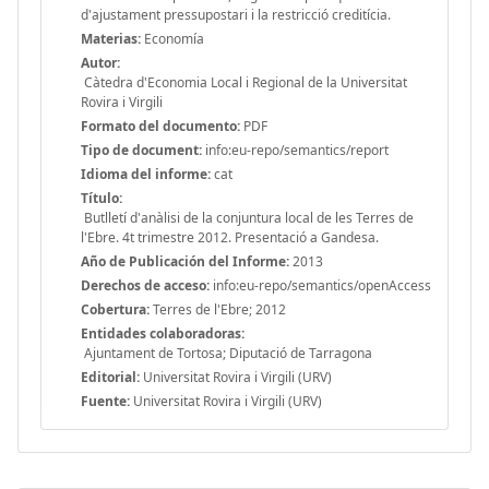
d'ajustament pressupostari i la restricció creditícia.
Materias:
Economía
Autor:
Càtedra d'Economia Local i Regional de la Universitat
Rovira i Virgili
Formato del documento:
PDF
Tipo de document:
info:eu-repo/semantics/report
Idioma del informe:
cat
Título:
Butlletí d'anàlisi de la conjuntura local de les Terres de
l'Ebre. 4t trimestre 2012. Presentació a Gandesa.
Año de Publicación del Informe:
2013
Derechos de acceso:
info:eu-repo/semantics/openAccess
Cobertura:
Terres de l'Ebre; 2012
Entidades colaboradoras:
Ajuntament de Tortosa; Diputació de Tarragona
Editorial:
Universitat Rovira i Virgili (URV)
Fuente:
Universitat Rovira i Virgili (URV)