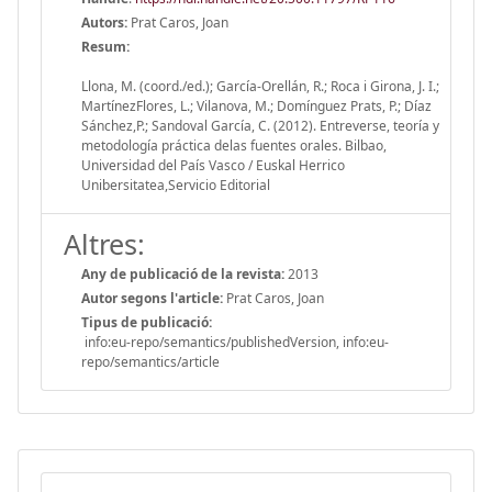
Autors:
Prat Caros, Joan
Resum:
Llona, M. (coord./ed.); García-Orellán, R.; Roca i Girona, J. I.;
MartínezFlores, L.; Vilanova, M.; Domínguez Prats, P.; Díaz
Sánchez,P.; Sandoval García, C. (2012). Entreverse, teoría y
metodología práctica delas fuentes orales. Bilbao,
Universidad del País Vasco / Euskal Herrico
Unibersitatea,Servicio Editorial
Altres:
Any de publicació de la revista:
2013
Autor segons l'article:
Prat Caros, Joan
Tipus de publicació:
info:eu-repo/semantics/publishedVersion, info:eu-
repo/semantics/article