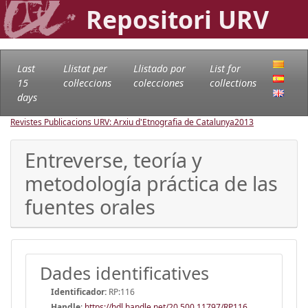
Repositori URV
Last
Llistat per
Llistado por
List for
15
col·leccions
colecciones
collections
days
Revistes Publicacions URV: Arxiu d'Etnografia de Catalunya
2013
Entreverse, teoría y
metodología práctica de las
fuentes orales
Dades identificatives
Identificador:
RP:116
Handle
:
https://hdl.handle.net/20.500.11797/RP116