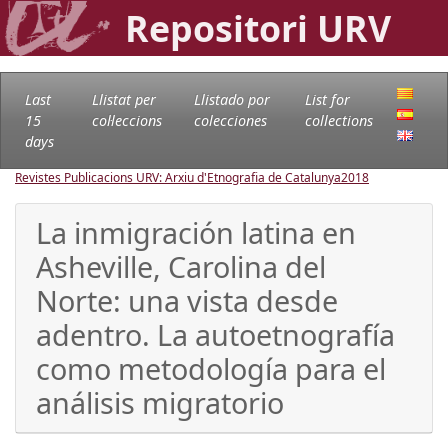
Repositori URV
Last
Llistat per
Llistado por
List for
15
col·leccions
colecciones
collections
days
Revistes Publicacions URV: Arxiu d'Etnografia de Catalunya
2018
La inmigración latina en
Asheville, Carolina del
Norte: una vista desde
adentro. La autoetnografía
como metodología para el
análisis migratorio