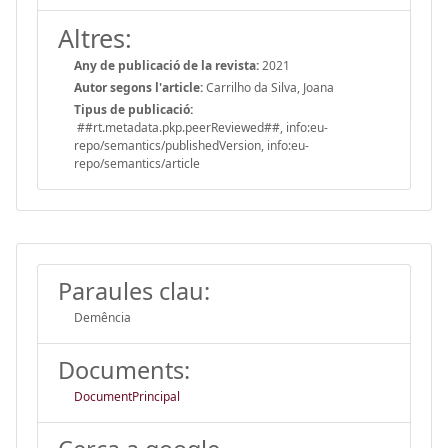
Altres:
Any de publicació de la revista:
2021
Autor segons l'article:
Carrilho da Silva, Joana
Tipus de publicació:
##rt.metadata.pkp.peerReviewed##, info:eu-
repo/semantics/publishedVersion, info:eu-
repo/semantics/article
Paraules clau:
Demência
Documents:
DocumentPrincipal