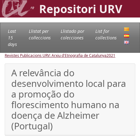
Repositori URV
Last
Llistat per
Llistado por
List for
15
col·leccions
colecciones
collections
days
Revistes Publicacions URV: Arxiu d'Etnografia de Catalunya
2021
A relevância do
desenvolvimento local para
a promoção do
florescimento humano na
doença de Alzheimer
(Portugal)