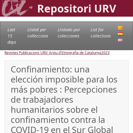
Repositori URV
Last
Llistat per
Llistado por
List for
15
col·leccions
colecciones
collections
days
Revistes Publicacions URV: Arxiu d'Etnografia de Catalunya
2023
Confinamiento: una
elección imposible para los
más pobres : Percepciones
de trabajadores
humanitarios sobre el
confinamiento contra la
COVID-19 en el Sur Global