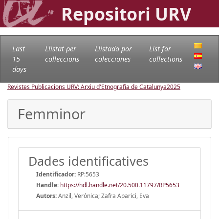
Repositori URV
Last
Llistat per
Llistado por
List for
15
col·leccions
colecciones
collections
days
Revistes Publicacions URV: Arxiu d'Etnografia de Catalunya
2025
Femminor
Dades identificatives
Identificador:
RP:5653
Handle
:
https://hdl.handle.net/20.500.11797/RP5653
Autors:
Anzil, Verónica; Zafra Aparici, Eva