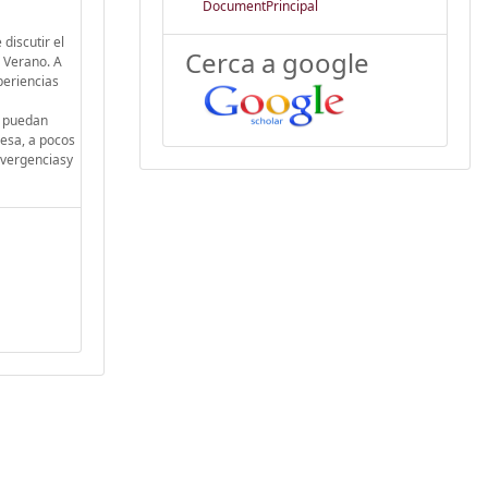
DocumentPrincipal
discutir el
Cerca a google
 Verano. A
periencias
e puedan
lesa, a pocos
ivergenciasy