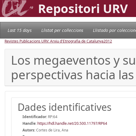
Repositori URV
Last 15 days
Llistat per col·leccions
Llistado por coleccion
Revistes Publicacions URV: Arxiu d'Etnografia de Catalunya
2012
Los megaeventos y su
perspectivas hacia las
Dades identificatives
Identificador:
RP:64
Handle
:
https://hdl.handle.net/20.500.11797/RP64
Autors:
Cortes de Lira, Ana