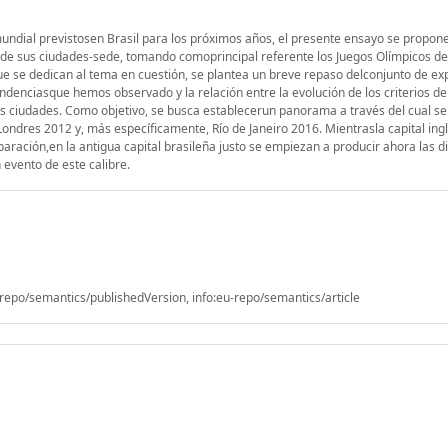
ndial previstosen Brasil para los próximos años, el presente ensayo se propone 
 de sus ciudades-sede, tomando comoprincipal referente los Juegos Olímpicos de
que se dedican al tema en cuestión, se plantea un breve repaso delconjunto de ex
endenciasque hemos observado y la relación entre la evolución de los criterios de
as ciudades. Como objetivo, se busca establecerun panorama a través del cual s
Londres 2012 y, más específicamente, Río de Janeiro 2016. Mientrasla capital ing
aración,en la antigua capital brasileña justo se empiezan a producir ahora las d
 evento de este calibre.
epo/semantics/publishedVersion, info:eu-repo/semantics/article