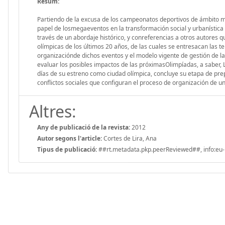
Resum:
Partiendo de la excusa de los campeonatos deportivos de ámbito mu
papel de losmegaeventos en la transformación social y urbanística
través de un abordaje histórico, y conreferencias a otros autores 
olímpicas de los últimos 20 años, de las cuales se entresacan las t
organizaciónde dichos eventos y el modelo vigente de gestión de l
evaluar los posibles impactos de las próximasOlimpíadas, a saber, 
días de su estreno como ciudad olímpica, concluye su etapa de prep
conflictos sociales que configuran el proceso de organización de un
Altres:
Any de publicació de la revista:
2012
Autor segons l'article:
Cortes de Lira, Ana
Tipus de publicació:
##rt.metadata.pkp.peerReviewed##, info:eu-r