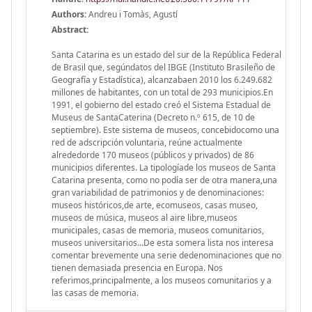
Authors:
Andreu i Tomàs, Agustí
Abstract:
Santa Catarina es un estado del sur de la República Federal
de Brasil que, segúndatos del IBGE (Instituto Brasileño de
Geografía y Estadística), alcanzabaen 2010 los 6.249.682
millones de habitantes, con un total de 293 municipios.En
1991, el gobierno del estado creó el Sistema Estadual de
Museus de SantaCaterina (Decreto n.º 615, de 10 de
septiembre). Este sistema de museos, concebidocomo una
red de adscripción voluntaria, reúne actualmente
alrededorde 170 museos (públicos y privados) de 86
municipios diferentes. La tipologíade los museos de Santa
Catarina presenta, como no podía ser de otra manera,una
gran variabilidad de patrimonios y de denominaciones:
museos históricos,de arte, ecomuseos, casas museo,
museos de música, museos al aire libre,museos
municipales, casas de memoria, museos comunitarios,
museos universitarios…De esta somera lista nos interesa
comentar brevemente una serie dedenominaciones que no
tienen demasiada presencia en Europa. Nos
referimos,principalmente, a los museos comunitarios y a
las casas de memoria.