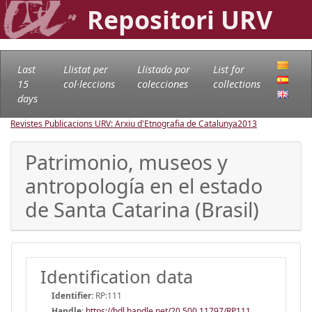
Repositori URV
Last
Llistat per
Llistado por
List for
15
col·leccions
colecciones
collections
days
Revistes Publicacions URV: Arxiu d'Etnografia de Catalunya
2013
Patrimonio, museos y
antropología en el estado
de Santa Catarina (Brasil)
Identification data
Identifier:
RP:111
Handle
:
https://hdl.handle.net/20.500.11797/RP111