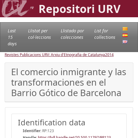
Repositori URV
Last
Llistat per
Llistado por
List for
15
col·leccions
colecciones
collections
days
Revistes Publicacions URV: Arxiu d'Etnografia de Catalunya
2014
El comercio inmigrante y las
transformaciones en el
Barrio Gótico de Barcelona
Identification data
Identifier:
RP:123
Handle
:
https://hdl.handle.net/20.500.11797/RP123