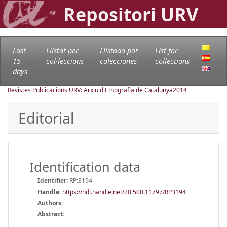
Repositori URV
Last
Llistat per
Llistado por
List for
15
col·leccions
colecciones
collections
days
Revistes Publicacions URV: Arxiu d'Etnografia de Catalunya
2014
Editorial
Identification data
Identifier:
RP:3194
Handle
:
https://hdl.handle.net/20.500.11797/RP3194
Authors:
,
Abstract: