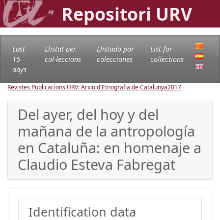
Repositori URV
Last
Llistat per
Llistado por
List for
15
col·leccions
colecciones
collections
days
Revistes Publicacions URV: Arxiu d'Etnografia de Catalunya
2017
Del ayer, del hoy y del
mañana de la antropología
en Cataluña: en homenaje a
Claudio Esteva Fabregat
Identification data