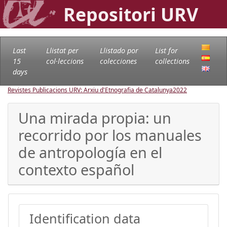
Repositori URV
Last
Llistat per
Llistado por
List for
15
col·leccions
colecciones
collections
days
Revistes Publicacions URV: Arxiu d'Etnografia de Catalunya
2022
Una mirada propia: un
recorrido por los manuales
de antropología en el
contexto español
Identification data