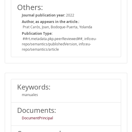
Others:
Journal publication year:
2022
Author, as appears in the article.:
Prat Carós, Joan, Bodoque-Puerta, Yolanda
Publication Type:
##rt.metadata.pkp.peerReviewed##, info:eu-
repo/semantics/publishedVersion, info:eu-
repo/semantics/article
Keywords:
manuales
Documents:
DocumentPrincipal