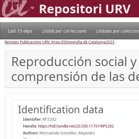
Repositori URV
Last 15 days
Llistat per col·leccions
Llistado por coleccio
Revistes Publicacions URV: Arxiu d'Etnografia de Catalunya
2023
Reproducción social y 
comprensión de las d
Identification data
Identifier:
RP:5282
Handle
:
https://hdl.handle.net/20.500.11797/RP5282
Authors:
Morcuende González, Alejandro