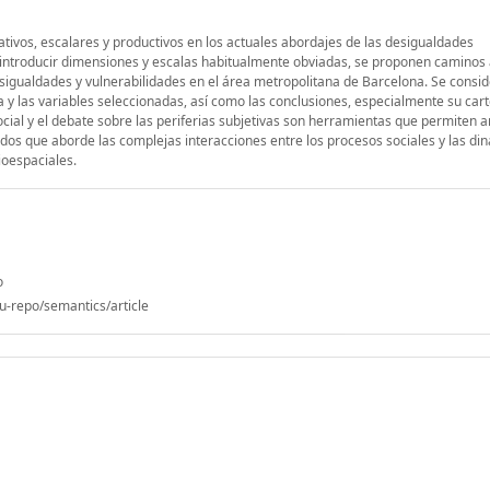
itativos, escalares y productivos en los actuales abordajes de las desigualdades
 introducir dimensiones y escalas habitualmente obviadas, se proponen caminos 
desigualdades y vulnerabilidades en el área metropolitana de Barcelona. Se consi
 y las variables seleccionadas, así como las conclusiones, especialmente su cart
ocial y el debate sobre las periferias subjetivas son herramientas que permiten a
dados que aborde las complejas interacciones entre los procesos sociales y las di
ioespaciales.
o
u-repo/semantics/article