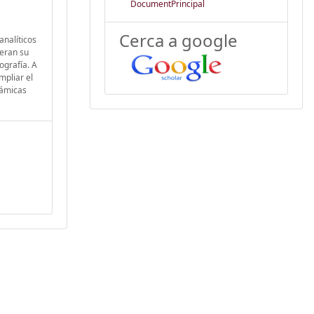
DocumentPrincipal
Cerca a google
analíticos
deran su
ografía. A
mpliar el
námicas