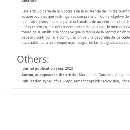
Abstract:
Este artículo parte de la hipótesis de la existencia de límites cuant
socioespaciales que restringen su comprensión. Con el objetivo de
que eviten estos límites a partir del análisis de un informe sobre 
enfoque teórico, sus definiciones sobre desigualdad, la metodología
través de su análisis se concluye que la teoría de la reproducción s
debate y contribuir a la configuración de una geografía de los cui
espaciales, para un enfoque más integral de las desigualdades soc
Others:
Journal publication year:
2023
Author, as appears in the article.:
Morcuende González, Alejandr
Publication Type:
info:eu-repo/semantics/publishedVersion, info:e