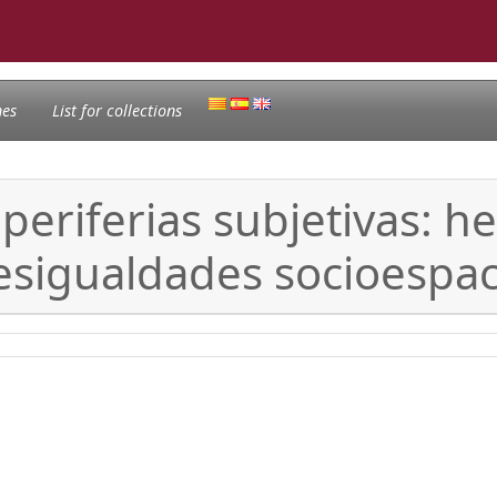
nes
List for collections
periferias subjetivas: h
esigualdades socioespac