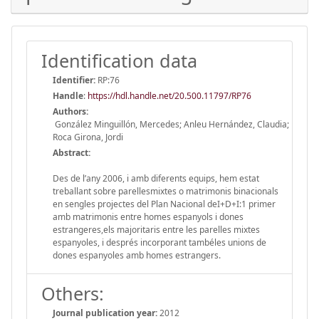
Identification data
Identifier:
RP:76
Handle
:
https://hdl.handle.net/20.500.11797/RP76
Authors:
González Minguillón, Mercedes; Anleu Hernández, Claudia;
Roca Girona, Jordi
Abstract:
Des de l’any 2006, i amb diferents equips, hem estat
treballant sobre parellesmixtes o matrimonis binacionals
en sengles projectes del Plan Nacional deI+D+I:1 primer
amb matrimonis entre homes espanyols i dones
estrangeres,els majoritaris entre les parelles mixtes
espanyoles, i després incorporant tambéles unions de
dones espanyoles amb homes estrangers.
Others:
Journal publication year:
2012