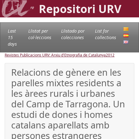
Repositori URV
Last
Llistat per
Llistado por
List for
15
col·leccions
colecciones
collections
days
Revistes Publicacions URV: Arxiu d'Etnografia de Catalunya
2012
Relacions de gènere en les
parelles mixtes residents a
les àrees rurals i urbanes
del Camp de Tarragona. Un
estudi de dones i homes
catalans aparellats amb
persones estrangeres