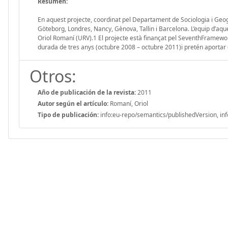
Resumen:
En aquest projecte, coordinat pel Departament de Sociologia i Geog
Göteborg, Londres, Nancy, Gènova, Tallin i Barcelona. L’equip d’aques
Oriol Romaní (URV).1 El projecte està finançat pel SeventhFramew
durada de tres anys (octubre 2008 – octubre 2011)i pretén aportar
Otros:
Año de publicación de la revista:
2011
Autor según el artículo:
Romaní, Oriol
Tipo de publicación:
info:eu-repo/semantics/publishedVersion, inf