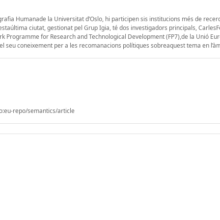
rafia Humanade la Universitat d’Oslo, hi participen sis institucions més de rece
taúltima ciutat, gestionat pel Grup Igia, té dos investigadors principals, CarlesF
ork Programme for Research and Technological Development (FP7),de la Unió Eur
 el seu coneixement per a les recomanacions polítiques sobreaquest tema en l’à
o:eu-repo/semantics/article