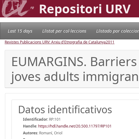
Repositori URV
Last 15 days
Llistat per col·leccions
Llistado por coleccio
Revistes Publicacions URV: Arxiu d'Etnografia de Catalunya
2011
EUMARGINS. Barriers o
joves adults immigran
Datos identificativos
Identificador:
RP:101
Handle
:
https://hdl.handle.net/20.500.11797/RP101
Autores:
Romaní, Oriol