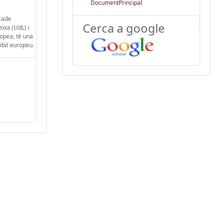
DocumentPrincipal
rcade
Cerca a google
eixa (UdL) i
opea, té una
mbit europeu.