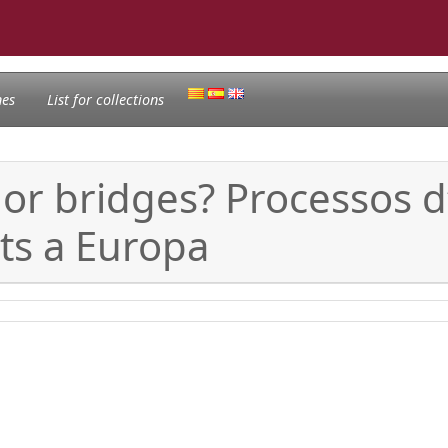
nes
List for collections
r bridges? Processos d’
ts a Europa